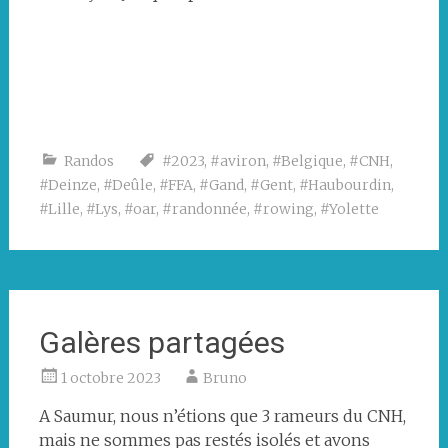
Randos
#2023
,
#aviron
,
#Belgique
,
#CNH
,
#Deinze
,
#Deûle
,
#FFA
,
#Gand
,
#Gent
,
#Haubourdin
,
#Lille
,
#Lys
,
#oar
,
#randonnée
,
#rowing
,
#Yolette
Galères partagées
1 octobre 2023
Bruno
A Saumur, nous n’étions que 3 rameurs du CNH,
mais ne sommes pas restés isolés et avons