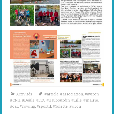
Activités
#article
,
#association
,
#aviron
,
#CNH
,
#Deûle
,
#FFA
,
#Haubourdin
,
#Lille
,
#mairie
,
#oar
,
#rowing
,
#sportif
,
#Yolette
,
aviron