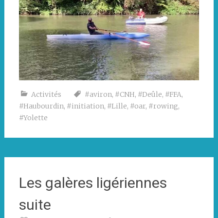
Activités
#aviron
,
#CNH
,
#Deûle
,
#FFA
,
#Haubourdin
,
#initiation
,
#Lille
,
#oar
,
#rowing
,
#Yolette
Les galères ligériennes
suite