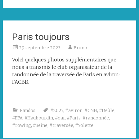
Paris toujours
29 septembre 2023
Bruno
Voici quelques photos supplémentaires que
nous a transmis le club organisateur de la
randonnée de la traversée de Paris en aviron:
l’ACBB.
Les
Equipage
deux
déguisé
bateaux
Randos
#2023
,
#aviron
,
#CNH
,
#Deûle
,
du
#FFA
,
#Haubourdin
,
#oar
,
#Paris
,
#randonnée
,
CNH
#rowing
,
#Seine
,
#traversée
,
#Yolette
en
bas