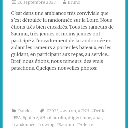
26 septembre 2023
Bruno
C’est dans une ambiance très conviviale que
s’est déroulée la randonnée sur la Loire. Nous
étions très bien encadrés. Tous les rameurs de
Saumur, très jeunes et moins jeunes ont
participé à l’encadrement de la randonnée en
aidant les rameurs à porter les bateaux, en les
guidant, en participant aux repas, au service…
Bref, nous étions, nous rameurs, des vrais
patachons. Quelques nouvelles photos:
Barbecue
Crudités
Quelques
Château
Attente
avant
avec
consignes
de
pour
le
l’apéro
Saumur
un
Premier
Approche
Arrivée
Une
départ
regroupemen
troglodyte
du
de
des
rencontré
club
la
salles
Randos
#2023
,
#aviron
,
#CNH
,
#Deûle
,
de
Yolette
troglodyte
#FFA
,
#galère
,
#Haubourdin
,
#ligérienne
,
#oar
,
Saumur
de
#randonnée
,
#rowing
,
#Saumur
,
#Yolette
Luc