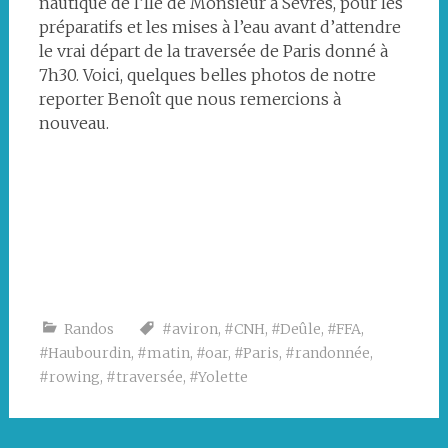
nautique de l’Île de Monsieur à Sèvres, pour les
préparatifs et les mises à l’eau avant d’attendre
le vrai départ de la traversée de Paris donné à
7h30. Voici, quelques belles photos de notre
reporter Benoît que nous remercions à
nouveau.
Randos
#aviron
,
#CNH
,
#Deûle
,
#FFA
,
#Haubourdin
,
#matin
,
#oar
,
#Paris
,
#randonnée
,
#rowing
,
#traversée
,
#Yolette