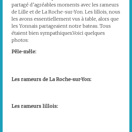
partagé d’agréables moments avec les rameurs
de Lille et de La Roche-sur-Yon. Les lillois, nous
les avons essentiellement vus à table, alors que
les Yonnais partageaient notre bateau. Tous
étaient bien sympathiques.Voici quelques
photos:
Pêle-mêle:
Fin
Petit
Yolette
Débarquement
Cave
cuisiniers
Ponton
de
déjeuner
du
troglodyte
de
du
la
pris
CNH
la
club
Les rameurs de La Roche-sur-Yon:
randonnée
au
et
cave
de
sein
de
Saumur
Les
du
La
rameurs
club
Roche-
Yonnais
Les rameurs lillois:
sur-
Yon
Table
lilloise