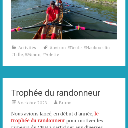
Activités
#aviron
,
#Deûle
,
#Haubourdin
,
#Lille
,
#Miami
,
#Yolette
Trophée du randonneur
6 octobre 2023
Bruno
Nous avions lancé, en début d’année,
le
trophée du randonneur
pour motiver les
rameurs du CNH a participer aux diverses