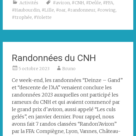
Activités
#aviron
,
#CNH
,
#Deûle
,
#FFA
,
#Haubourdin
,
#Lille
,
#oar
,
#randonneur
,
#rowing
,
#trophée
,
#Yolette
Randonnées du CNH
5 octobre 2023
Bruno
Ce week-end, les randonnées “Deinze – Gand”
et “descente de l’AA” venaient conclure les
randonnées 2023 auxquelles ont participé les
rameurs du CNH et qui avaient commencé par
le grand prix d’aviron, aussi appelé “Les culs
gelés”, en janvier dernier. Pour rappel, nous
avons fait 7 randos classées “Randon’Aviron”
par la FFA: Compiègne, Lyon, Vannes, Château-