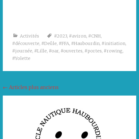
Activités
#2023
,
#aviron
,
#CNH
,
#découverte
,
#Deûle
,
#FFA
,
#Haubourdin
,
#initiation
,
#journée
,
#Lille
,
#oar
,
#ouvertes
,
#portes
,
#rowing
,
#Yolette
Navigation
←
Articles plus anciens
au
sein
des
articles