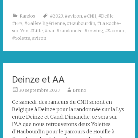
Les
deux
équipages
Randos
#2023
,
#aviron
,
#CNH
,
#Deûle
,
lillois
#FFA
,
#Galère ligérienne
,
#Haubourdin
,
#La Roche-
sur-Yon
,
#Lille
,
#oar
,
#randonnée
,
#rowing
,
#Saumur
,
#Yolette
,
aviron
Deinze et AA
30 septembre 2023
Bruno
Ce samedi, des rameurs du CNH seront en
Belgique à Deinze pour la randonnée sur la Lys
entre Deinze et Gand. Dimanche, ce sera sur
l’AA que nous retrouverons deux Yolettes
d’Haubourdin pour le parcours de Houille à