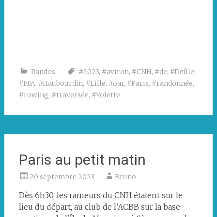
à
la
queue
leu
leu
Randos
#2023
,
#aviron
,
#CNH
,
#de
,
#Deûle
,
#FFA
,
#Haubourdin
,
#Lille
,
#oar
,
#Paris
,
#randonnée
,
#rowing
,
#traversée
,
#Yolette
Paris au petit matin
20 septembre 2023
Bruno
Dès 6h30, les rameurs du CNH étaient sur le
lieu du départ, au club de l’ACBB sur la base