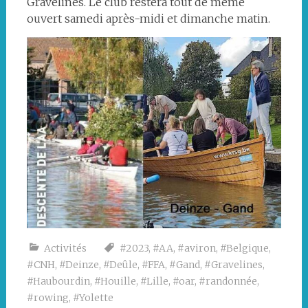
Gravelines. Le club restera tout de même
ouvert samedi après-midi et dimanche matin.
Activités
#2023
,
#AA
,
#aviron
,
#Belgique
,
#CNH
,
#Deinze
,
#Deûle
,
#FFA
,
#Gand
,
#Gravelines
,
#Haubourdin
,
#Houille
,
#Lille
,
#oar
,
#randonnée
,
#rowing
,
#Yolette