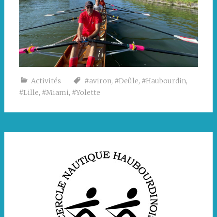
Activités
#aviron
,
#Deûle
,
#Haubourdin
,
#Lille
,
#Miami
,
#Yolette