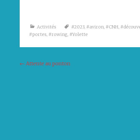
Activités
#2023
,
#aviron
,
#CNH
,
#découv
#portes
,
#rowing
,
#Yolette
Navigation
←
Attente au ponton
de
l'article