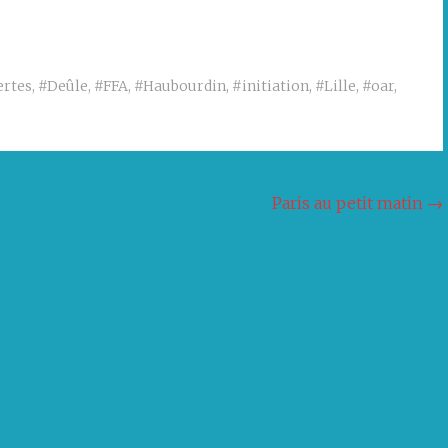
ertes
,
#Deûle
,
#FFA
,
#Haubourdin
,
#initiation
,
#Lille
,
#oar
,
Paris au petit matin
→