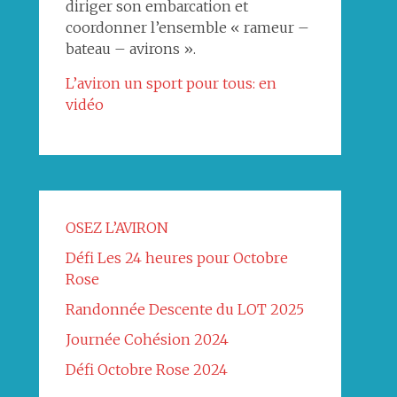
diriger son embarcation et
coordonner l’ensemble « rameur –
bateau – avirons ».
L’aviron un sport pour tous: en
vidéo
OSEZ L’AVIRON
Défi Les 24 heures pour Octobre
Rose
Randonnée Descente du LOT 2025
Journée Cohésion 2024
Défi Octobre Rose 2024