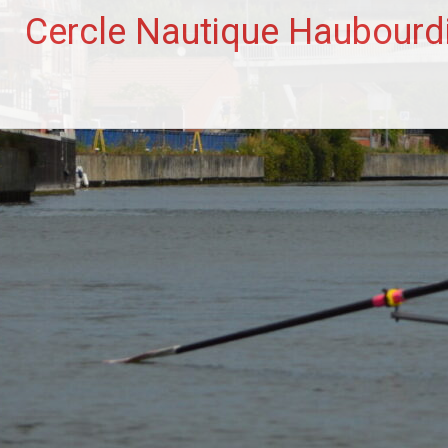
Aller
Cercle Nautique Haubourd
au
contenu
principal