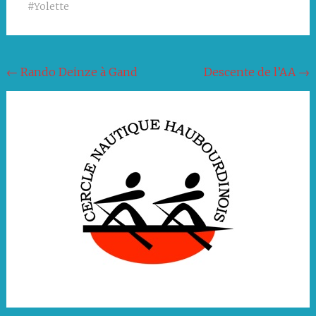
#Yolette
Navigation
←
Rando Deinze à Gand
Descente de l’AA
→
de
l'article