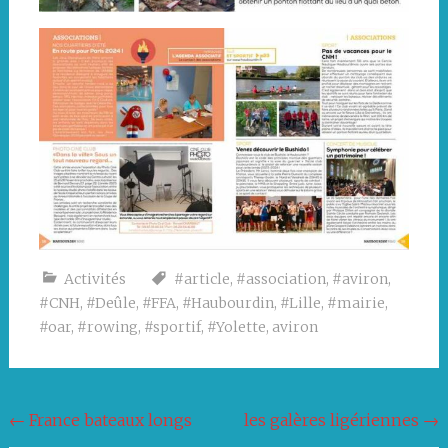
Activités
#article
,
#association
,
#aviron
,
#CNH
,
#Deûle
,
#FFA
,
#Haubourdin
,
#Lille
,
#mairie
,
#oar
,
#rowing
,
#sportif
,
#Yolette
,
aviron
Navigation
←
France bateaux longs
les galères ligériennes
→