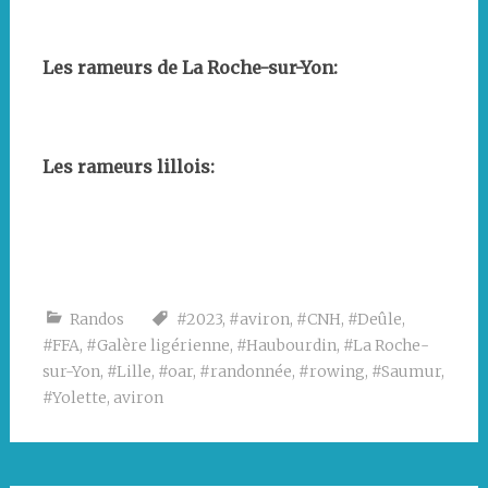
Fin
Petit
Yolette
Débarquement
Cave
cuisiniers
Ponton
de
déjeuner
du
troglodyte
de
du
la
pris
CNH
la
club
Les rameurs de La Roche-sur-Yon:
randonnée
au
et
cave
de
sein
de
Saumur
Les
du
La
rameurs
club
Roche-
Yonnais
Les rameurs lillois:
sur-
Yon
Table
lilloise
Les
deux
équipages
Randos
#2023
,
#aviron
,
#CNH
,
#Deûle
,
lillois
#FFA
,
#Galère ligérienne
,
#Haubourdin
,
#La Roche-
sur-Yon
,
#Lille
,
#oar
,
#randonnée
,
#rowing
,
#Saumur
,
#Yolette
,
aviron