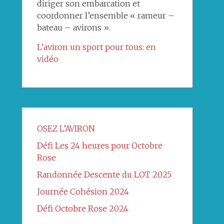
diriger son embarcation et
coordonner l’ensemble « rameur –
bateau – avirons ».
L’aviron un sport pour tous: en
vidéo
OSEZ L’AVIRON
Défi Les 24 heures pour Octobre
Rose
Randonnée Descente du LOT 2025
Journée Cohésion 2024
Défi Octobre Rose 2024