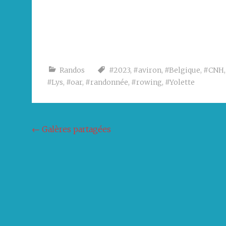
Randos
#2023
,
#aviron
,
#Belgique
,
#CNH
#Lys
,
#oar
,
#randonnée
,
#rowing
,
#Yolette
Navigation
←
Galères partagées
de
l'article