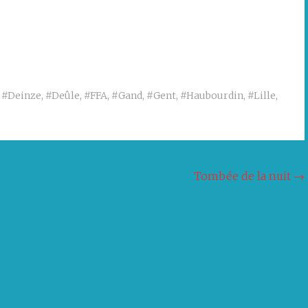
,
#Deinze
,
#Deûle
,
#FFA
,
#Gand
,
#Gent
,
#Haubourdin
,
#Lille
,
Tombée de la nuit
→