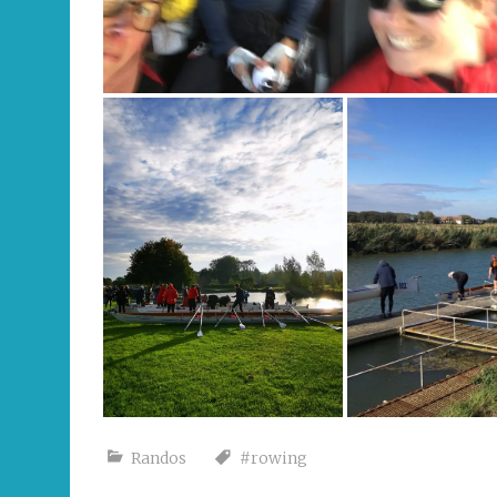
Randos
#rowing