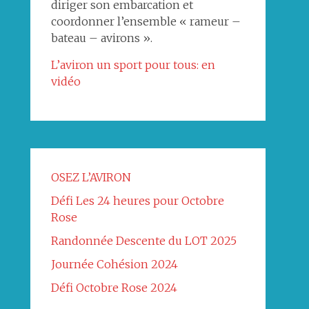
diriger son embarcation et
coordonner l’ensemble « rameur –
bateau – avirons ».
L’aviron un sport pour tous: en
vidéo
OSEZ L’AVIRON
Défi Les 24 heures pour Octobre
Rose
Randonnée Descente du LOT 2025
Journée Cohésion 2024
Défi Octobre Rose 2024