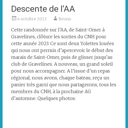
Descente de l’AA
4 octobre 2023
Bruno
Cette randonnée sur l’AA, de Saint-Omer à
Gravelines, clôture les sorties du CNH pour
cette année 2023. Ce sont deux Yolettes louées
qui nous ont permis d’apercevoir le début des
marais de Saint-Omer, puis de glisser jusqu’au
club de Gravelines. A nouveau, un grand soleil
pour nous accompagner. A l’issue d’un repas
régional, nous avons, chaque bateau, reçu un
panier très garni que nous partagerons, tous les
membres du CNH, à la prochaine AG
d’automne. Quelques photos:
Les
Pont
Une
Lever
rameurs
en
première
du
du
position
Yolette
soleil
La
Paniers
Rameurs
Dégustation
CNH