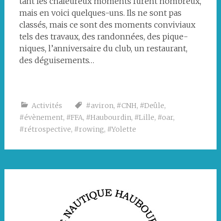
tant les chaleureux moments furent nombreux,
mais en voici quelques-uns. Ils ne sont pas
classés, mais ce sont des moments conviviaux
tels des travaux, des randonnées, des pique-
niques, l’anniversaire du club, un restaurant,
des déguisements…
55ème
Randonnée
Octobre
Conduite
Traversée
Pique-
Sortie
Traversée
Régate
Peintur
anniversaire
de
rose
de
d’une
nique
de
de
de
des
du
Saint-
l’empacher
écluse
à
Noël
Paris
Cambrai
murs
Activités
#aviron
,
#CNH
,
#Deûle
,
club
Omer
à
lors
Don
aux
#évènement
,
#FFA
,
#Haubourdin
,
#Lille
,
#oar
,
Lille
de
couleur
#rétrospective
,
#rowing
,
#Yolette
pour
la
du
réparation
randonnée
club
de
Gand