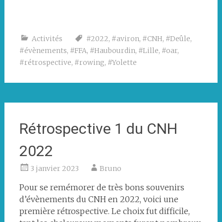
Restaurant
Sortie
Réception
Un
Journée
Journée
Sortie
Réception
Un
Photo
lors
d’Halloween
de
article
du
record
du
du
verre
devant
de
nos
dans
coeur
de
Quatre
Lite
bien
le
Activités
#2022
,
#aviron
,
#CNH
,
#Deûle
,
la
vêtements
la
rameurs
cadettes
Boat
mérité
pont
#évènements
,
#FFA
,
#Haubourdin
,
#Lille
,
#oar
,
journée
Crewline
Voix
un
après
après
d’Ancoi
anniversaire
#rétrospective
,
#rowing
,
#Yolette
du
samedi
réparation
la
pour
du
Nord
(19)
journée
une
club
suite
Portes
exposit
à
Ouvertes
à
la
et
Houplin
venue
le
d’une
Forum
Rétrospective 1 du CNH
journaliste
des
associations
2022
3 janvier 2023
Bruno
Pour se remémorer de très bons souvenirs
d’évènements du CNH en 2022, voici une
première rétrospective. Le choix fut difficile,