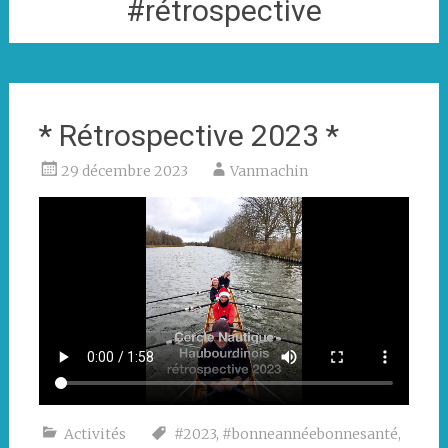
#rétrospective
* Rétrospective 2023 *
29 décembre 2023
Vanmachin
Activités
#2023
,
#bonneannéebonnesanté
,