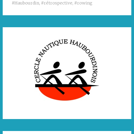
#Haubourdin
,
#rétrospective
,
#rowing