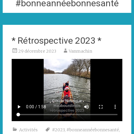
#bonneannéebonnesanté
* Rétrospective 2023 *
29 décembre 2023
Vanmachin
Activités
#2023
,
#bonneannéebonnesanté
,