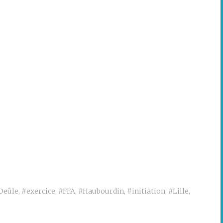
Deûle
,
#exercice
,
#FFA
,
#Haubourdin
,
#initiation
,
#Lille
,