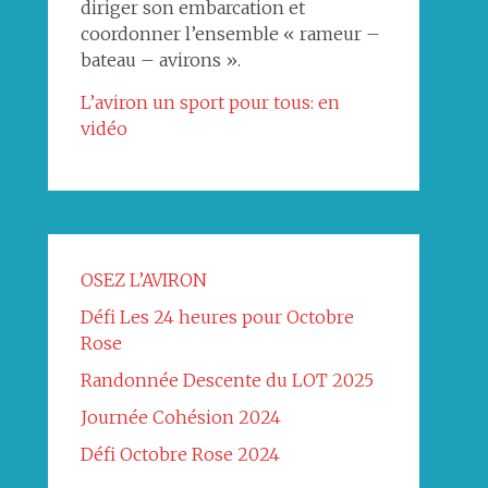
diriger son embarcation et
coordonner l’ensemble « rameur –
bateau – avirons ».
L’aviron un sport pour tous: en
vidéo
OSEZ L’AVIRON
Défi Les 24 heures pour Octobre
Rose
Randonnée Descente du LOT 2025
Journée Cohésion 2024
Défi Octobre Rose 2024