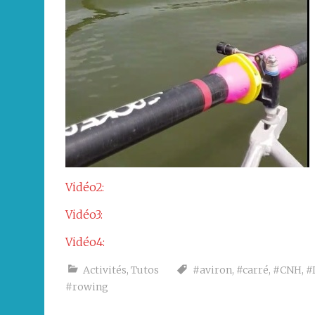
Vidéo2:
Vidéo3:
Vidéo4:
Activités
,
Tutos
#aviron
,
#carré
,
#CNH
,
#
#rowing