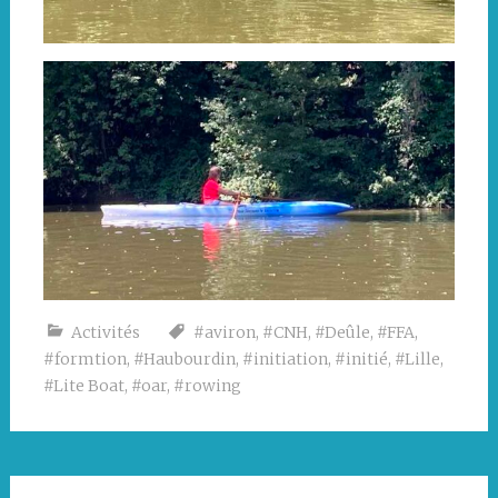
Activités
#aviron
,
#CNH
,
#Deûle
,
#FFA
,
#formtion
,
#Haubourdin
,
#initiation
,
#initié
,
#Lille
,
#Lite Boat
,
#oar
,
#rowing