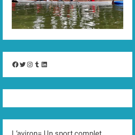
Facebook
Twitter
Instagram
Tumblr
LinkedIn
L’aviron= Un sport complet