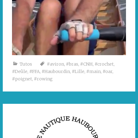
Tutos
#aviron
,
#bras
,
#CNH
,
#crochet
,
#Deûle
,
#FFA
,
#Haubourdin
,
#Lille
,
#main
,
#oar
,
#poignet
,
#rowing