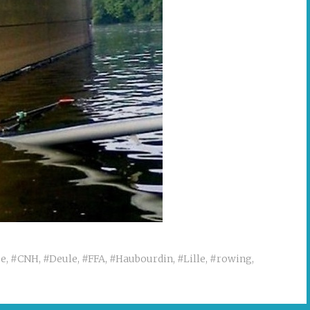
se
,
#CNH
,
#Deule
,
#FFA
,
#Haubourdin
,
#Lille
,
#rowing
,