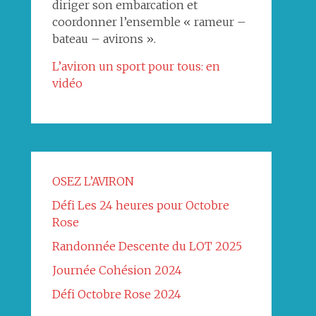
diriger son embarcation et
coordonner l’ensemble « rameur –
bateau – avirons ».
L’aviron un sport pour tous: en
vidéo
OSEZ L’AVIRON
Défi Les 24 heures pour Octobre
Rose
Randonnée Descente du LOT 2025
Journée Cohésion 2024
Défi Octobre Rose 2024