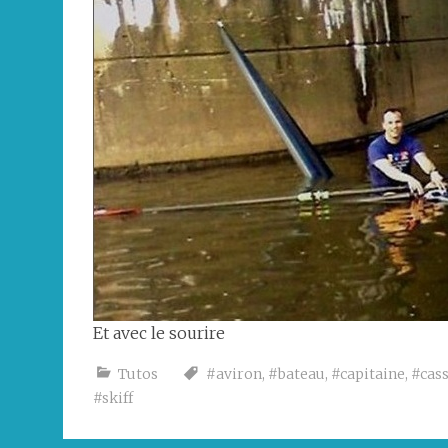
Et avec le sourire
Tutos
#aviron
,
#bateau
,
#capitaine
,
#cas
#skiff