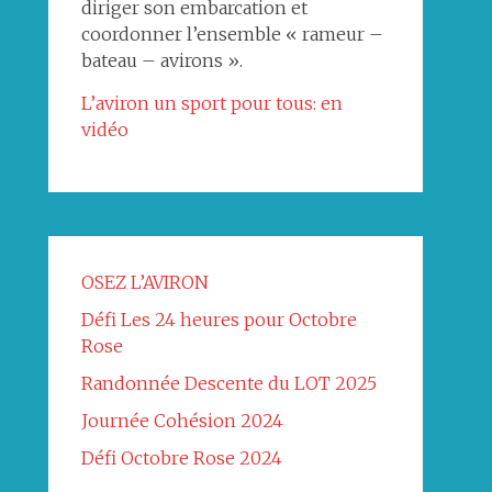
diriger son embarcation et
coordonner l’ensemble « rameur –
bateau – avirons ».
L’aviron un sport pour tous: en
vidéo
OSEZ L’AVIRON
Défi Les 24 heures pour Octobre
Rose
Randonnée Descente du LOT 2025
Journée Cohésion 2024
Défi Octobre Rose 2024