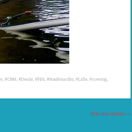
se
,
#CNH
,
#Deule
,
#FFA
,
#Haubourdin
,
#Lille
,
#rowing
,
Fête des mères
→