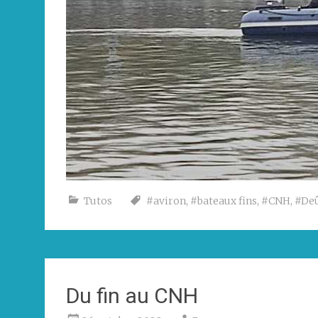
Tutos
#aviron
,
#bateaux fins
,
#CNH
,
#De
Du fin au CNH