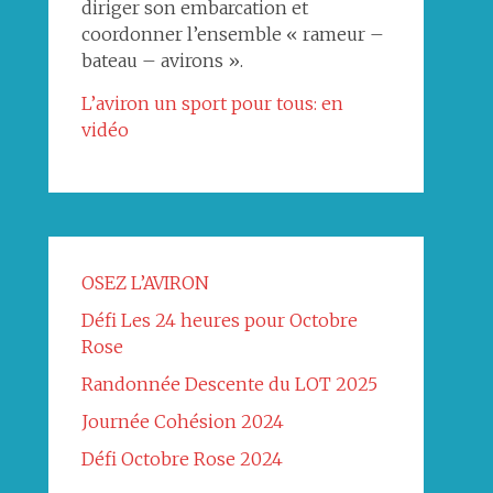
diriger son embarcation et
coordonner l’ensemble « rameur –
bateau – avirons ».
L’aviron un sport pour tous: en
vidéo
OSEZ L’AVIRON
Défi Les 24 heures pour Octobre
Rose
Randonnée Descente du LOT 2025
Journée Cohésion 2024
Défi Octobre Rose 2024