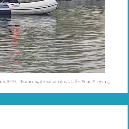
ûle
,
#FFA
,
#François
,
#Haubourdin
,
#Lille
,
#oar
,
#rowing