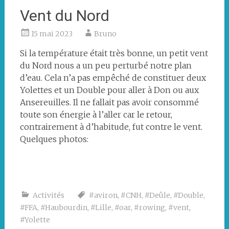
Vent du Nord
15 mai 2023
Bruno
Si la température était très bonne, un petit vent
du Nord nous a un peu perturbé notre plan
d’eau. Cela n’a pas empêché de constituer deux
Yolettes et un Double pour aller à Don ou aux
Ansereuilles. Il ne fallait pas avoir consommé
toute son énergie à l’aller car le retour,
contrairement à d’habitude, fut contre le vent.
Quelques photos:
Un
Qu’est
Le
premier
ce?
Double
changement
de
Activités
#aviron
,
#CNH
,
#Deûle
,
#Double
,
barreur
#FFA
,
#Haubourdin
,
#Lille
,
#oar
,
#rowing
,
#vent
,
#Yolette