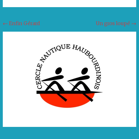
Navigation
←
Enfin Gérard
Un gros loupé
→
de
l'article