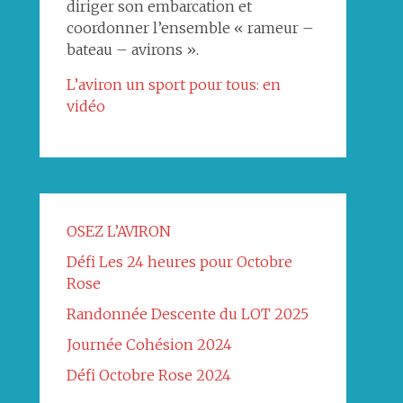
diriger son embarcation et
coordonner l’ensemble « rameur –
bateau – avirons ».
L’aviron un sport pour tous: en
vidéo
OSEZ L’AVIRON
Défi Les 24 heures pour Octobre
Rose
Randonnée Descente du LOT 2025
Journée Cohésion 2024
Défi Octobre Rose 2024