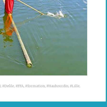
H
,
#Deûle
,
#FFA
,
#formation
,
#Haubourdin
,
#Lille
,