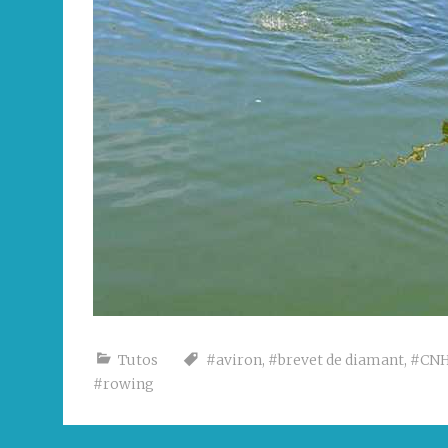
Tutos
#aviron
,
#brevet de diamant
,
#CN
#rowing