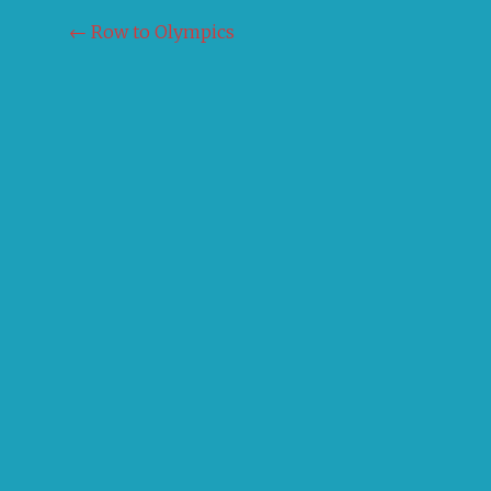
Navigation
←
Row to Olympics
de
l'article