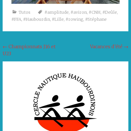
Tutos
#amplitude
,
#aviron
,
#CNH
,
#Deûle
,
#FFA
,
#Haubourdin
,
#Lille
,
#rowing
,
#Stéphane
Navigation
←
Championnats J16 et
Vacances d’été
→
U23
de
l'article