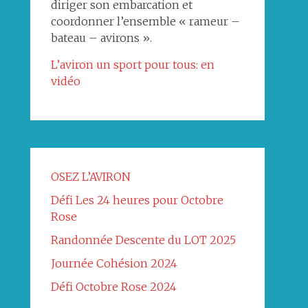
diriger son embarcation et
coordonner l’ensemble « rameur –
bateau – avirons ».
L’aviron un sport pour tous: en
vidéo
OSEZ L’AVIRON
Défi Les 24 heures pour Octobre
Rose
Randonnée Descente du LOT 2025
Journée Cohésion 2024
Défi Octobre Rose 2024