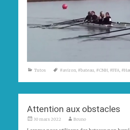
Tutos
#aviron
,
#bateau
,
#CNH
,
#FFA
,
#Ha
Attention aux obstacles
30 mars 2022
Bruno