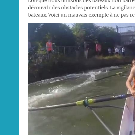
Lorsque nous utilisons des bateaux non barrés,
découvrir des obstacles potentiels. La vigilanc
bateaux. Voici un mauvais exemple à ne pas re