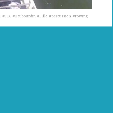
H
,
#FFA
,
#Haubourdin
,
#Lille
,
#percussion
,
#rowing