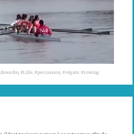
ubourdin
,
#Lille
,
#percussion
,
#régate
,
#rowing