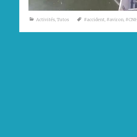
Activités
,
Tutos
#accident
,
#aviron
,
#CN