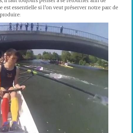
 il faut toujours penser à se retourner afin de
e est essentielle si l’on veut préserver notre parc de
produire: